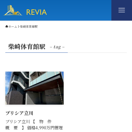
ホーム
柴崎体育館駅
柴崎体育館駅
– tag –
ブリシア立川
ブリシア立川 【 物 件
概 要 】 価格4,990万円管理